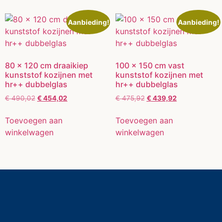
Aanbieding!
Aanbieding!
80 x 120 cm draaikiep
100 x 150 cm vast
kunststof kozijnen met
kunststof kozijnen met
hr++ dubbelglas
hr++ dubbelglas
€
490,02
€
454,02
€
475,92
€
439,92
Toevoegen aan
Toevoegen aan
winkelwagen
winkelwagen