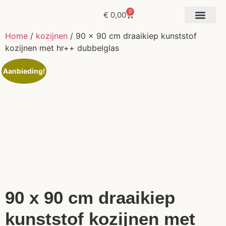
0
€
0,00
Offerte aanvr
Home
/
kozijnen
/ 90 x 90 cm draaikiep kunststof
kozijnen met hr++ dubbelglas
Aanbieding!
90 x 90 cm draaikiep
kunststof kozijnen met