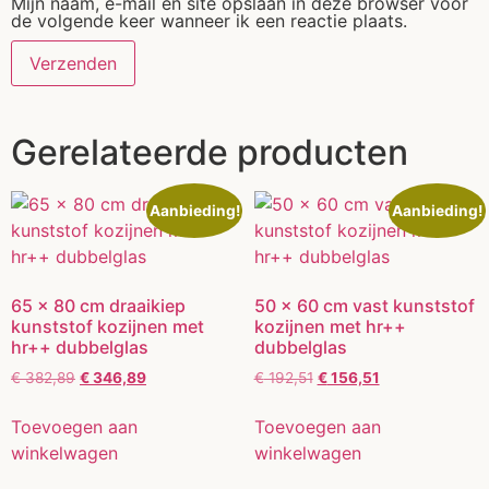
Mijn naam, e-mail en site opslaan in deze browser voor
de volgende keer wanneer ik een reactie plaats.
Gerelateerde producten
Aanbieding!
Aanbieding!
65 x 80 cm draaikiep
50 x 60 cm vast kunststof
kunststof kozijnen met
kozijnen met hr++
hr++ dubbelglas
dubbelglas
€
382,89
€
346,89
€
192,51
€
156,51
Toevoegen aan
Toevoegen aan
winkelwagen
winkelwagen