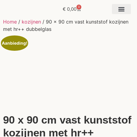
0
€
0,00
Offerte aanvr
Home
/
kozijnen
/ 90 x 90 cm vast kunststof kozijnen
met hr++ dubbelglas
Aanbieding!
90 x 90 cm vast kunststof
kozijnen met hr++