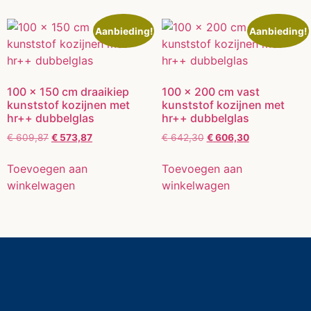
Aanbieding!
Aanbieding!
100 x 150 cm draaikiep
100 x 200 cm vast
kunststof kozijnen met
kunststof kozijnen met
hr++ dubbelglas
hr++ dubbelglas
€
609,87
€
573,87
€
642,30
€
606,30
Toevoegen aan
Toevoegen aan
winkelwagen
winkelwagen